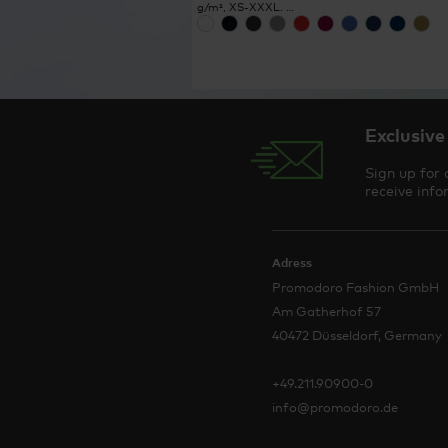
g/m², XS-XXXL. …
Exclusive
Sign up for 
receive info
Adress
Promodoro Fashion GmbH
Am Gatherhof 57
40472 Düsseldorf, Germany
+49.211.90900-0
info@promodoro.de