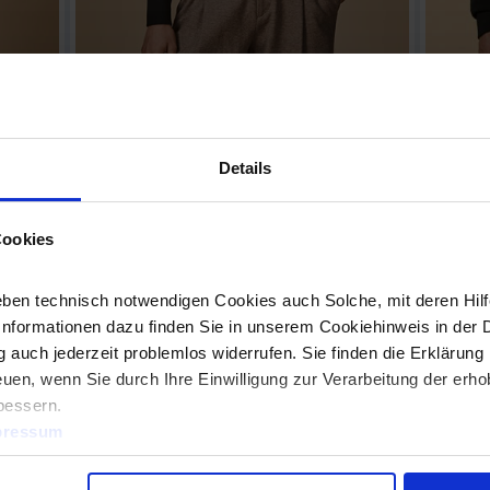
X.O Sweater Women
X.O H
1790 1790M
1680 
Details
Sweatshirt, broad elastane sleeve cuffs and waistband,
Sweatjacke
 molton
flatlock seams, neutral size label, molton brushed, 70 %
pocket, br
m², XS-
cotton, 30 % polyester, 280 g/m², XS-XXXL. Colour
flatlock s
heather grey: 62 % cotton, 33 % polyester, 5 % viscose …
cotton, 30
Cookies
heather …
ben technisch notwendigen Cookies auch Solche, mit deren Hilfe
Informationen dazu finden Sie in unserem Cookiehinweis in der 
 auch jederzeit problemlos widerrufen. Sie finden die Erklärung 
uen, wenn Sie durch Ihre Einwilligung zur Verarbeitung der erh
bessern.
pressum