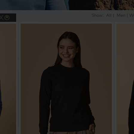
Show:
All
|
Men
|
W