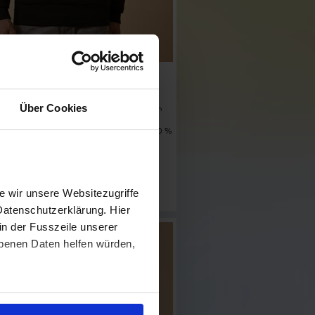
oody Sweater Men
1680M
Über Cookies
t, double hood, exchangeable cord, pouch
oad elastane sleeve cuffs and waistband,
eams, neutral size label, molton brushed, 70 %
 % polyester, 280 g/m², XS-5XL. Colour
 wir unsere Websitezugriffe
Datenschutzerklärung. Hier
in der Fusszeile unserer
obenen Daten helfen würden,