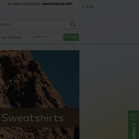
private customers:
wearecasual.com
EN
LOGIN