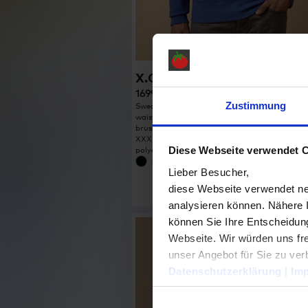
X.O Sweater Men
1699 1699M
Zustimmung
Sweatjacket, broad elastane sleeve cuffs and
waistband, flatlock seams, neutral size label,
brushed, 70 % cotton, 30 % polyester, 280 g/
XXXL. Colour heather grey: 62 % cotton, 33 %
Diese Webseite verwendet 
polyester, 5 % viscose …
Lieber Besucher,
diese Webseite verwendet ne
analysieren können. Nähere 
können Sie Ihre Entscheidung
Webseite. Wir würden uns fre
unser Angebot für Sie zu ver
Datenschutzerklärung
|
Im