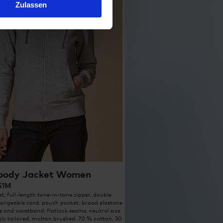
Zulassen
oody Jacket Women
751M
t, full-length tone-in-tone zipper, double
angeable cord, pouch pocket, broad elastane
fs and waistband, flatlock seams, neutral size
htly tailored, molton brushed, 70 % cotton, 30