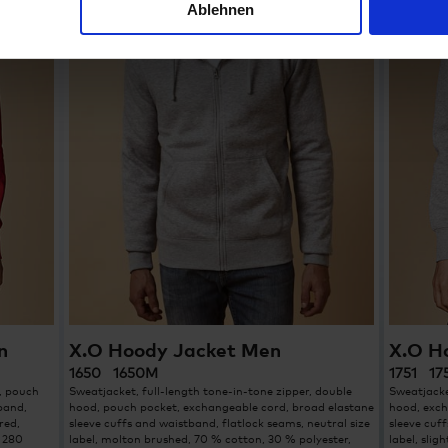
Ablehnen
n
X.O Hoody Jacket Men
X.O H
1650 1650M
1751 1
, pouch
Sweatjacket, full-length tone-in-tone zipper, double
Sweatjacke
band,
hood, pouch pocket, exchangeable cord, broad elastane
hood, exch
red,
sleeve cuffs and waistband, flatlock seams, neutral size
sleeve cuf
, 280
label, molton brushed, 70 % cotton, 30 % polyester,
label, slig