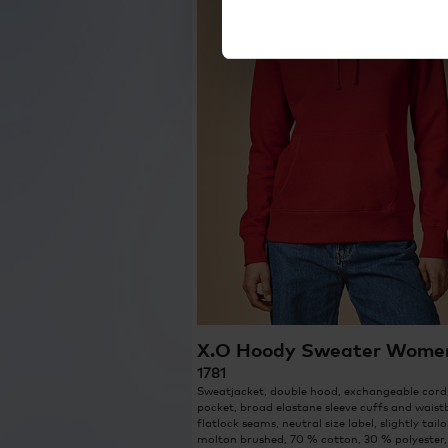
X.O Hoody Sweater Wome
1781
Sweatjacket, double hood, exchangeable cord
pocket, broad elastane sleeve cuffs and waist
flatlock seams, neutral size label, slightly tailo
molton brushed, 70 % cotton, 30 % polyester