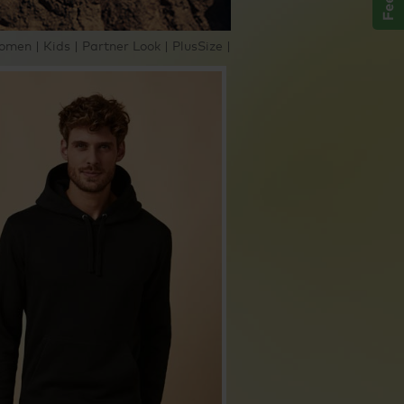
omen
|
Kids
|
Partner Look
|
PlusSize
|