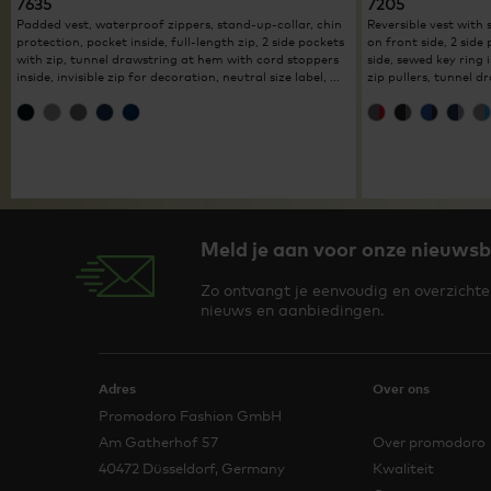
7635
7205
Padded vest, waterproof zippers, stand-up-collar, chin
Reversible vest with
protection, pocket inside, full-length zip, 2 side pockets
on front side, 2 side
with zip, tunnel drawstring at hem with cord stoppers
side, sewed key ring 
inside, invisible zip for decoration, neutral size label, ...
zip pullers, tunnel d
Meld je aan voor onze nieuwsb
Zo ontvangt je eenvoudig en overzichteli
nieuws en aanbiedingen.
Adres
Over ons
Promodoro Fashion GmbH
Am Gatherhof 57
Over promodoro
40472 Düsseldorf, Germany
Kwaliteit