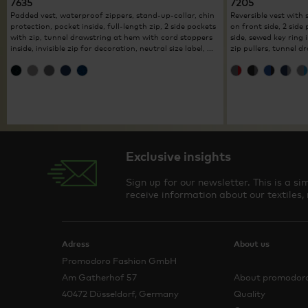
7635
7205
Padded vest, waterproof zippers, stand-up-collar, chin
Reversible vest with
protection, pocket inside, full-length zip, 2 side pockets
on front side, 2 side
with zip, tunnel drawstring at hem with cord stoppers
side, sewed key ring 
inside, invisible zip for decoration, neutral size label, ...
zip pullers, tunnel d
Exclusive insights
Sign up for our newsletter. This is a 
receive information about our textiles,
Adress
About us
Promodoro Fashion GmbH
Am Gatherhof 57
About promodor
40472 Düsseldorf, Germany
Quality