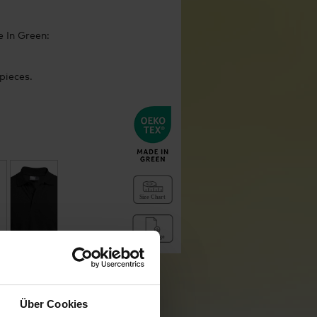
 In Green:
pieces.
Über Cookies