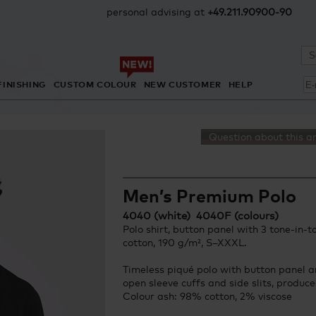
personal advising at
+49.211.90900-90
FINISHING
CUSTOM COLOUR
NEW CUSTOMER
HELP
Question about this ar
Men’s Premium Polo
4040 (white) 4040F (colours)
Polo shirt, button panel with 3 tone-in-
cotton, 190 g/m², S–XXXL.
Timeless piqué polo with button panel a
open sleeve cuffs and side slits, produc
Colour ash: 98% cotton, 2% viscose