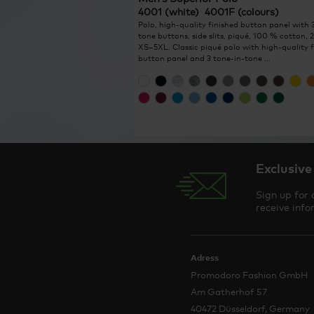
4001 (white) 4001F (colours)
Polo, high-quality finished button panel with 
tone buttons, side slits, piqué, 100 % cotton, 
XS–5XL. Classic piqué polo with high-quality f
button panel and 3 tone-in-tone ...
Exclusive
Sign up for 
receive info
Adress
Promodoro Fashion GmbH
Am Gatherhof 57
40472 Düsseldorf, Germany