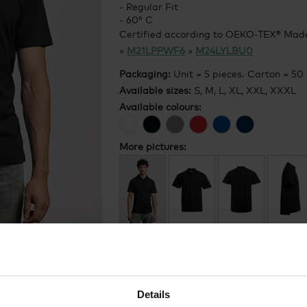
- Regular Fit
- 60° C
Certified according to OEKO-TEX® Made
»
M21LPPWF6
»
M24LYLBU0
Packaging:
Unit = 5 pieces. Carton = 50 
Available sizes:
S, M, L, XL, XXL, XXXL
Available colours:
More pictures:
Alternative products
Details