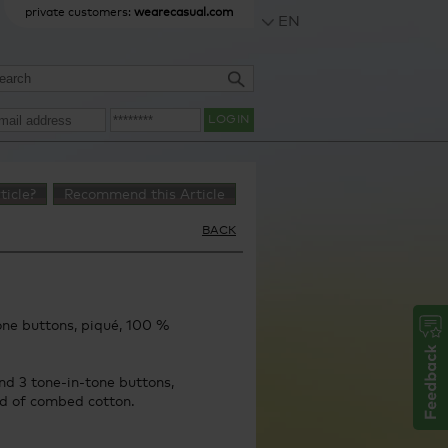
private customers:
wearecasual.com
EN
LOGIN
ticle?
Recommend this Article
BACK
tone buttons, piqué, 100 %
nd 3 tone-in-tone buttons,
ed of combed cotton.