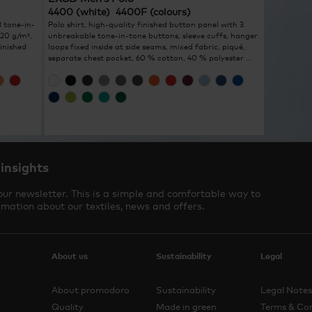
4400 (white) 4400F (colours)
3 tone-in-
Polo shirt, high-quality finished button panel with 3
220 g/m²,
unbreakable tone-in-tone buttons, sleeve cuffs, hanger
inished
loops fixed inside at side seams, mixed fabric, piqué,
separate chest pocket, 60 % cotton, 40 % polyester ...
 insights
our newsletter. This is a simple and comfortable way to
rmation about our textiles, news and offers.
About us
Sustainability
Legal
About promodoro
Sustainability
Legal Notes
Quality
Made in green
Terms & Con