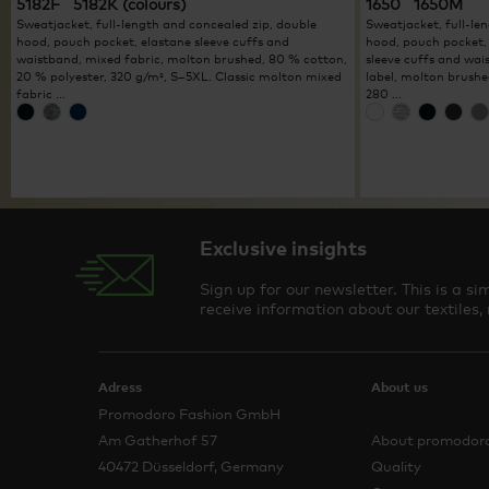
5182F 5182K (colours)
1650 1650M
Sweatjacket, full-length and concealed zip, double
Sweatjacket, full-le
hood, pouch pocket, elastane sleeve cuffs and
hood, pouch pocket,
waistband, mixed fabric, molton brushed, 80 % cotton,
sleeve cuffs and wais
20 % polyester, 320 g/m², S–5XL. Classic molton mixed
label, molton brushe
fabric ...
280 ...
Exclusive insights
Sign up for our newsletter. This is a 
receive information about our textiles,
Adress
About us
Promodoro Fashion GmbH
Am Gatherhof 57
About promodor
40472 Düsseldorf, Germany
Quality