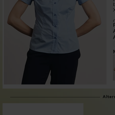
s
Alter