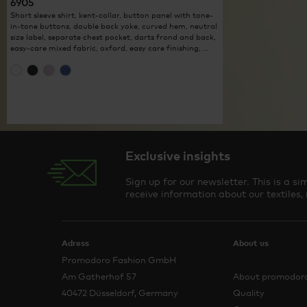
6905
Short sleeve shirt, kent-collar, button panel with tone-
in-tone buttons, double back yoke, curved hem, neutral
size label, separate chest pocket, darts frond and back,
easy-care mixed fabric, oxford, easy care finishing, ...
Exclusive insights
Sign up for our newsletter. This is a 
receive information about our textiles,
Adress
About us
Promodoro Fashion GmbH
Am Gatherhof 57
About promodor
40472 Düsseldorf, Germany
Quality