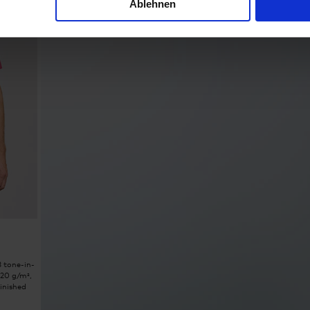
Ablehnen
3 tone-in-
220 g/m²,
inished