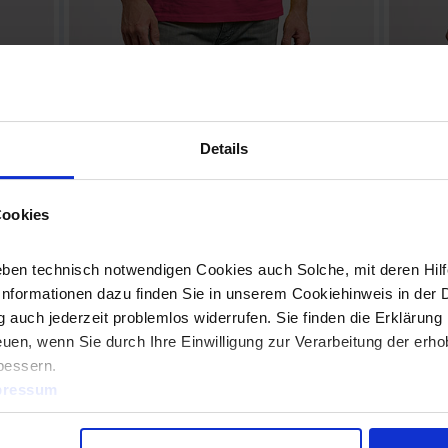
Men’s Premium-T
Women
3000 (white) 3099 (colours) 3099K
4005 (w
 XS–
T-Shirt, single jersey, 100 % cotton, 180 g/m², XS–5XL.
Polo, high
Details
ne in small
Classic single jersey T-Shirt with elastane in small rib
tone button
cotton,
neckline, produced of long staple combed cotton, the
XS–XXXL. C
 …
particularly fine surface is highly suitable …
button pan
Cookies
ben technisch notwendigen Cookies auch Solche, mit deren Hilfe
Informationen dazu finden Sie in unserem Cookiehinweis in der 
 auch jederzeit problemlos widerrufen. Sie finden die Erklärung 
uen, wenn Sie durch Ihre Einwilligung zur Verarbeitung der erh
bessern.
pressum