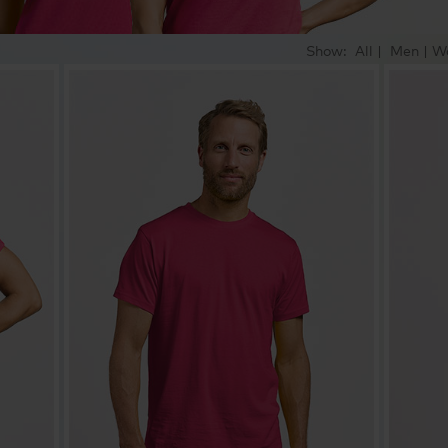
Show:
All
|
Men
|
W