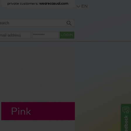
private customers:
wearecasual.com
EN
LOGIN