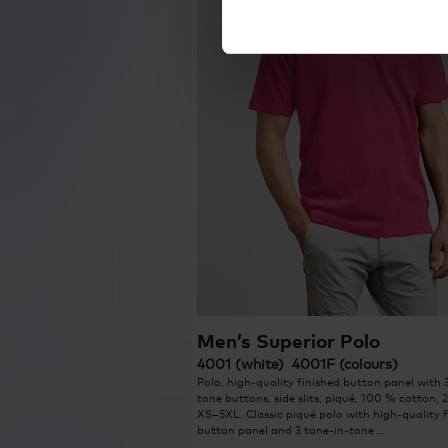
Men’s Superior Polo
4001 (white) 4001F (colours)
Polo, high-quality finished button panel with 
tone buttons, side slits, piqué, 100 % cotton, 
XS–5XL. Classic piqué polo with high-quality f
button panel and 3 tone-in-tone …