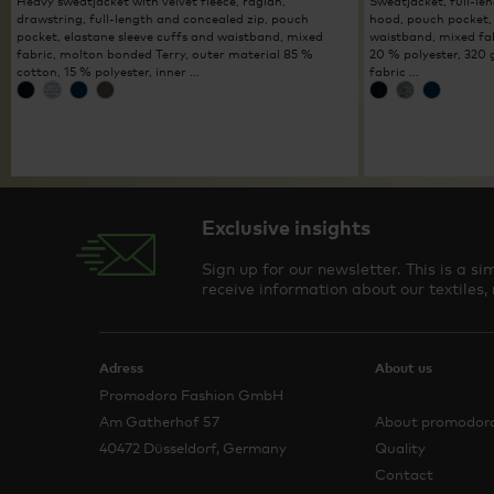
Heavy sweatjacket with velvet fleece, raglan,
Sweatjacket, full-le
drawstring, full-length and concealed zip, pouch
hood, pouch pocket, 
pocket, elastane sleeve cuffs and waistband, mixed
waistband, mixed fa
fabric, molton bonded Terry, outer material 85 %
20 % polyester, 320 
cotton, 15 % polyester, inner ...
fabric ...
Exclusive insights
Sign up for our newsletter. This is a 
receive information about our textiles,
Adress
About us
Promodoro Fashion GmbH
Am Gatherhof 57
About promodor
40472 Düsseldorf, Germany
Quality
Contact