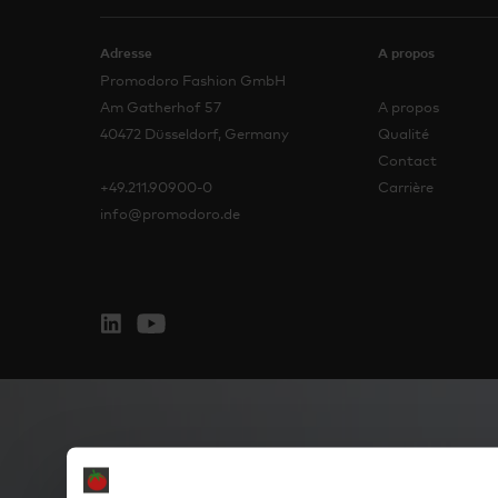
Adresse
A propos
Promodoro Fashion GmbH
Am Gatherhof 57
A propos
40472 Düsseldorf, Germany
Qualité
Contact
+49.211.90900-0
Carrière
info@promodoro.de