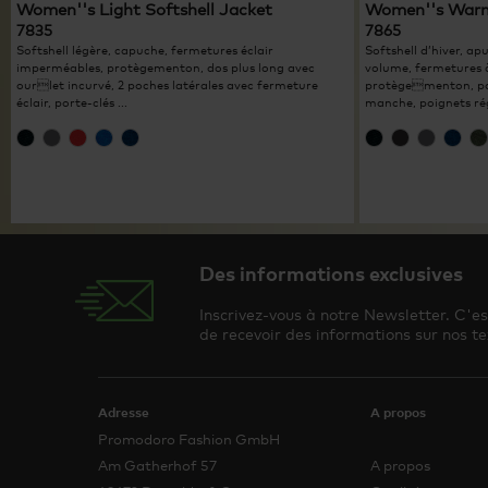
Women''s Light Softshell Jacket
Women''s Warm 
7835
7865
Softshell légère, capuche, fermetures éclair
Softshell d’hiver, a
imperméables, protègementon, dos plus long avec
volume, fermetures à
ourlet incurvé, 2 poches latérales avec fermeture
protègementon, po
éclair, porte-clés ...
manche, poignets régl
Des informations exclusives
Inscrivez-vous à notre Newsletter. C'e
de recevoir des informations sur nos te
Adresse
A propos
Promodoro Fashion GmbH
Am Gatherhof 57
A propos