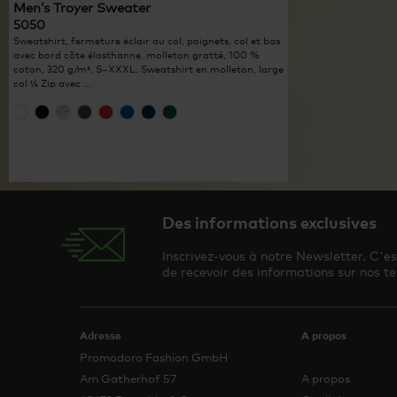
Men’s Troyer Sweater
5050
Sweatshirt, fermeture éclair au col, poignets, col et bas
avec bord côte élasthanne, molleton gratté, 100 %
coton, 320 g/m², S–XXXL. Sweatshirt en molleton, large
col ¼ Zip avec ...
Des informations exclusives
Inscrivez-vous à notre Newsletter. C'e
de recevoir des informations sur nos te
Adresse
A propos
Promodoro Fashion GmbH
Am Gatherhof 57
A propos