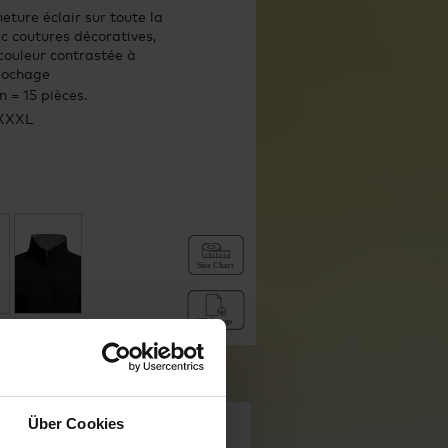
eture éclair sur toute la
c coutures décoratives,
couleur contrastée à
ulochage
 = 15 pièces.
 XXXL
Über Cookies