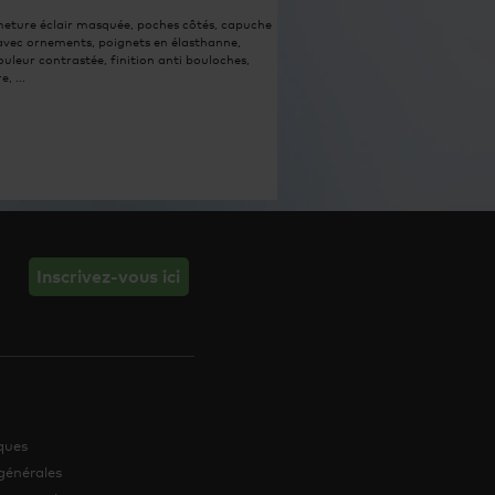
meture éclair masquée, poches côtés, capuche
avec ornements, poignets en élasthanne,
ouleur contrastée, finition anti bouloches,
e, ...
Inscrivez-vous ici
iques
générales