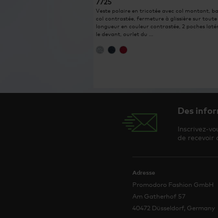
7725
Veste polaire en tricotée avec col montant, b
col contrastée, fermeture à glissière sur toute
longueur en couleur contrastée, 2 poches latér
le devant, ourlet du ...
Des infor
Inscrivez-vo
de recevoir 
Adresse
Promodoro Fashion GmbH
Am Gatherhof 57
40472 Düsseldorf, Germany