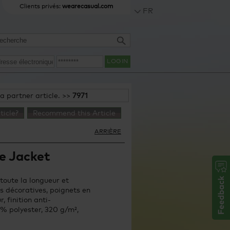
Clients privés:
wearecasual.com
FR
LOGIN
 a partner article. >>
7971
ticle?
Recommend this Article
ARRIÈRE
e Jacket
 toute la longueur et
s décoratives, poignets en
, finition anti-
 % polyester, 320 g/m²,