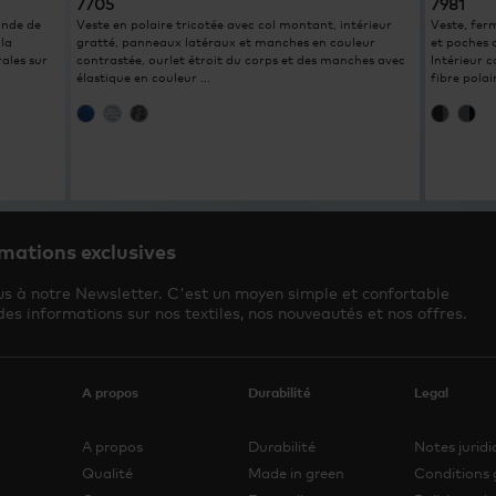
7705
7981
ande de
Veste en polaire tricotée avec col montant, intérieur
Veste, fer
 la
gratté, panneaux latéraux et manches en couleur
et poches 
ales sur
contrastée, ourlet étroit du corps et des manches avec
Intérieur c
élastique en couleur ...
fibre polair
mations exclusives
us à notre Newsletter. C'est un moyen simple et confortable
des informations sur nos textiles, nos nouveautés et nos offres.
A propos
Durabilité
Legal
A propos
Durabilité
Notes jurid
Qualité
Made in green
Conditions 