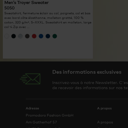
Men’s Troyer Sweater
5050
Sweatshirt, fermeture éclair au col, poignets, col et bas
avec bord côte élasthanne, molleton gratté, 100 %
coton, 320 g/m², S–XXXL. Sweatshirt en molleton, large
col ¼ Zip avec ...
Des informations exclusives
Inscrivez-vous à notre Newsletter. C'e
de recevoir des informations sur nos te
Adresse
A propos
Promodoro Fashion GmbH
Am Gatherhof 57
A propos