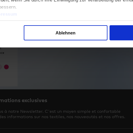
bessern.
pressum
Ablehnen
, 92–164.
c
ace
mations exclusives
us à notre Newsletter. C'est un moyen simple et confortable
des informations sur nos textiles, nos nouveautés et nos offres.