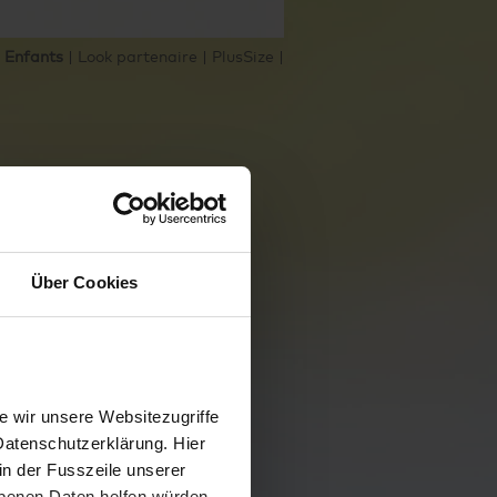
|
Enfants
|
Look partenaire
|
PlusSize
|
Über Cookies
 wir unsere Websitezugriffe
Datenschutzerklärung. Hier
in der Fusszeile unserer
obenen Daten helfen würden,