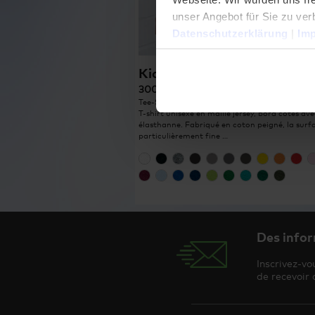
unser Angebot für Sie zu ver
Datenschutzerklärung
|
Im
Kid’s Premium-T
300 (white) 399 (couleurs)
Tee-Shirt, single jersey, 100 % coton, 180 g/m²
T-shirt unisexe en maille jersey, bord côtes ave
élasthanne. Fabriqué en coton peigné, la surf
particulièrement fine …
Des infor
Inscrivez-vo
de recevoir 