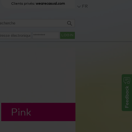
Clients privés:
wearecasual.com
FR
LOGIN